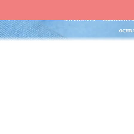
DOPRAVA A PLATBA
VRÁCENÍ A R
NAPIŠTE NÁM
OBCHODNÍ P
OCHRA