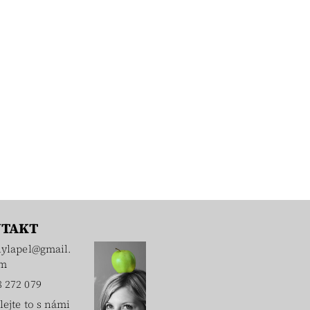
TAKT
lylapel
@
gmail.
m
8 272 079
lejte to s námi