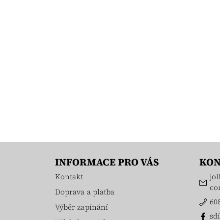
INFORMACE PRO VÁS
KON
Kontakt
jol
co
Doprava a platba
60
Výběr zapínání
sdí