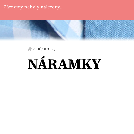
Jollylapel
Záznamy nebyly nalezeny...
náramky
NÁRAMKY